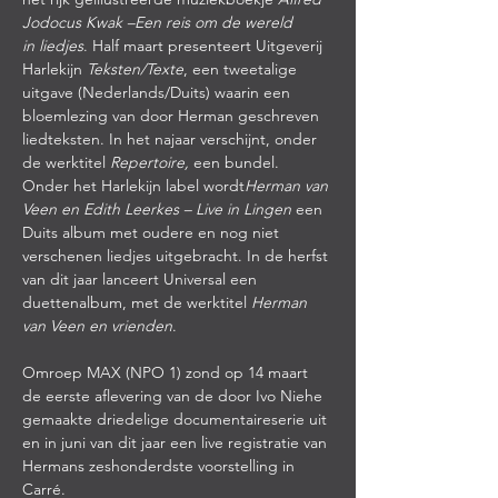
Jodocus Kwak –Een reis om de wereld 
in
liedjes
. Half maart presenteert Uitgeverij 
Harlekijn 
Teksten/Texte
, een tweetalige 
uitgave (Nederlands/Duits) waarin een 
bloemlezing van door Herman geschreven 
liedteksten. In het najaar verschijnt, onder 
de werktitel 
Repertoire,
 een bundel. 
Onder het Harlekijn label wordt
Herman van 
Veen en Edith Leerkes – Live in Lingen 
een 
Duits album met oudere en nog niet 
verschenen liedjes uitgebracht. In de herfst 
van dit jaar lanceert Universal een 
duettenalbum, met de werktitel 
Herman 
van Veen en vrienden
.
Omroep MAX (NPO 1) zond op 14 maart 
de eerste aflevering van de door Ivo Niehe 
gemaakte driedelige documentaireserie uit 
en in juni van dit jaar een live registratie van 
Hermans zeshonderdste voorstelling in 
Carré. 