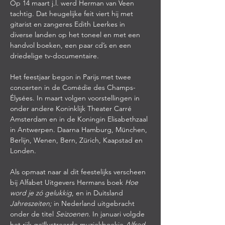
Op 14 maart j.l. werd Herman van Veen 
tachtig. Dat heugelijke feit viert hij met 
gitarist en zangeres Edith Leerkes in 
diverse landen op het toneel en met een 
handvol boeken, een paar cd’s en een 
driedelige tv-documentaire.
Het feestjaar begon in Parijs met twee 
concerten in de Comédie des Champs-
Élysées. In maart volgen voorstellingen in 
onder andere Koninklijk Theater Carré 
Amsterdam en in de Koningin Elisabethzaal 
in Antwerpen. Daarna Hamburg, München, 
Berlijn, Wenen, Bern, Zürich, Kaapstad en 
Londen.
Als opmaat naar al dit feestelijks verscheen 
bij Alfabet Uitgevers Hermans boek 
Hoe 
word je zó
gelukkig
, en in Duitsland 
Jahreszeiten;
 in Nederland uitgebracht 
onder de titel 
Seizoenen
. In januari volgde 
het rijk geïllustreerde muziekboekje 
Alfred 