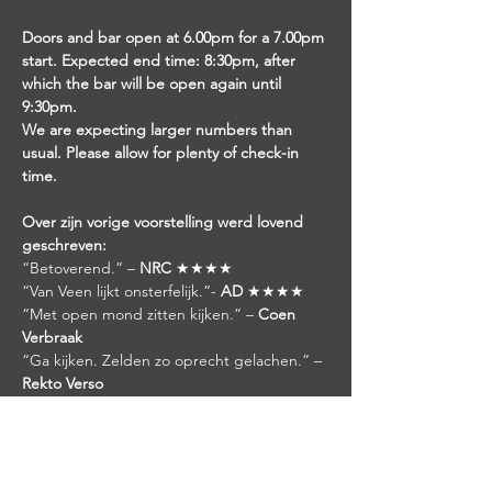
Doors and bar open at 6.00pm for a 7.00pm 
start. Expected end time: 8:30pm, after 
which the bar will be open again until 
9:30pm. 
We are expecting larger numbers than 
usual. Please allow for plenty of check-in 
time.
Over zijn vorige voorstelling werd lovend 
geschreven:
“Betoverend.” – 
NRC
 ★★★★
“Van Veen lijkt onsterfelijk.”- 
AD
 ★★★★
“Met open mond zitten kijken.” – 
Coen 
Verbraak
“Ga kijken. Zelden zo oprecht gelachen.” – 
Rekto Verso
“Van een zeldzame schoonheid.” – 
Gazet 
van Antwerpen
 ★★★★★
“Verheugt het hart en maakt het hoofd 
onrustig.” – 
De Standaard België
 ★★★★